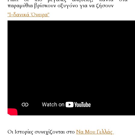
παραμύθια βρίσκουν οξυγόνο για να ζήσουν
"Ι-δανικά Όνειρα"
Οι Ιστορίες συνεχίζονται στο
Να Μου Γελλάς